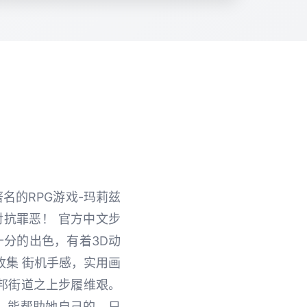
著名的RPG游戏-玛莉兹
对抗罪恶！ 官方中文步
十分的出色，有着3D动
收集 街机手感，实用画
托邦街道之上步履维艰。
 能帮助她自己的，只