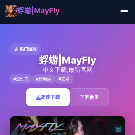
蜉蝣|MayFly
🎻 热门游戏
蜉蝣|MayFly
中文下载,最新官网
#全动态
#移动端
#安卓
高速下载
了解更多