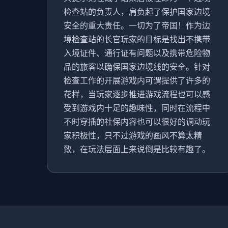
检查站的负责人，肩负起了保护国家边境
安全的重大责任。一切为了帝国！作为边
境检查站的长官玩家的目标是找出不携带
入境证件、通行证有问题以及携带危险物
品的旅客以确保国家边境线的安全。针对
检查工作的开展游戏内可谓提供了许多的
花样，当玩家逐步推进游戏流程也可以感
受到游戏内十足的趣味性，同时在流程中
不时穿插的社保内容也可以很好的调动玩
家积极性，只不过游戏的画风不算太精
致，在玩法层面上来说倒是比较有趣了。