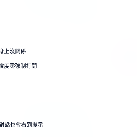
身上沒關係
險度零強制打開
C對話也會看到提示