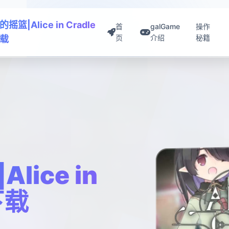
篮|Alice in Cradle
首
galGame
操作
页
介绍
秘籍
载
ice in
下载