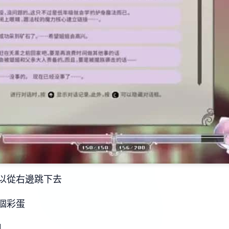
以從右邊跳下去
個彩蛋
】