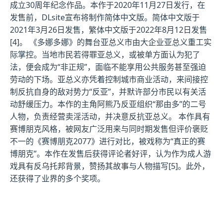
成立30周年纪念作品。本作于2020年11月27日发行，在
发售前，DLsite宣布将制作简体中文版。简体中文版于
2021年3月26日发售，繁体中文版于2022年8月12日发售
[4]。 《多娜多娜》的舞台亚总义市由大企业亚总义重工实
际掌控。当地市民若得罪亚总义，或被单方面认为犯了
法，便会成为“非正规”，面临不能享用公共服务甚至强迫
劳动的下场。亚总义亦凭着控制城市商业活动，来间接控
制反抗自身的敌对势力“反亚”，并默许部分市民以有关活
动舒缓压力。本作的主角阿熊乃反亚组织“那由多”的二号
人物，负责经营卖淫活动，并决意反抗亚总义。 本作具有
赛博朋克风格，被网友广泛用来与同时期发售但评价褒贬
不一的《赛博朋克2077》进行对比，被戏称为“真正的赛
博朋克”。本作在发售后获得评论者好评，认为作为成人游
戏具有反乌托邦背景，赞扬其故事与人物描写[5]。此外，
还获得了业界的多个奖项。