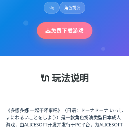
slg
角色扮演
免费下载游戏
🔌 玩法说明
《多娜多娜 一起干坏事吧》（日语：ドーナドーナ いっし
ょにわるいことをしよう）是一款角色扮演类型日本成人
游戏，由ALICESOFT开发并发行于PC平台，为ALICESOFT