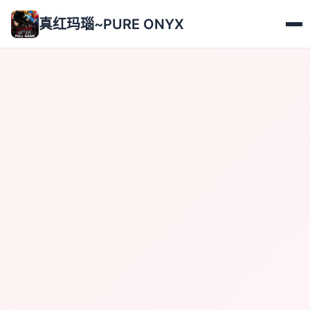
真红玛瑙~PURE ONYX