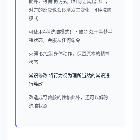
此外，根据t教方式（如何让其起飞），
对方的反应也会逐渐发生变化，4种洗脑
模式
可使用4种洗脑模式！・催○ 处于半梦半
醒状态，会服从任何命令
束缚 仅控制身体动作，保留原本的精神
状态
常识修改 将行为视为理所当然的常识进
行篡改
改造成野兽般的性格此外，还可以解除
洗脑状态