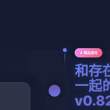
📱 精品游戏
和存
一起
v0.8