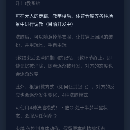
升！t教系统
可在无人的走廊、教学楼后、体育仓库等各种场
景中进行调教（目前开发中）
洗脑后，可以随意掉落衣服、让其穿上漏风的装
扮，并用玩具、手自由玩
t教结束后会清除期间的记忆，t教环节终止。即
使记忆被消除，随着逐渐被开发，对方的态度也
会逐渐改变
此外，根据t教方式（如何让其起飞），对方的反
应也会逐渐发生变化，4种洗脑模式
可使用4种洗脑模式！・催○ 处于半梦半醒状
态，会服从任何命令
束缚 仅控制身体动作，保留原本的精神状态